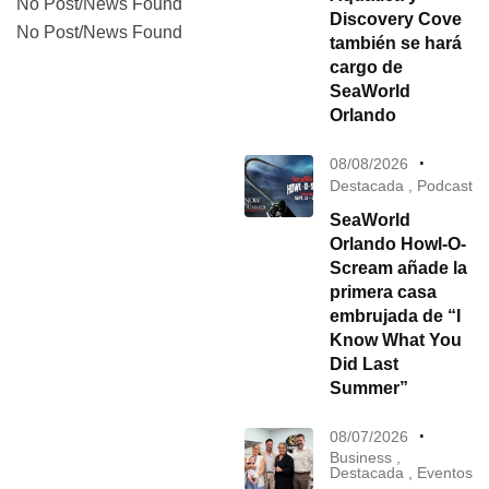
No Post/News Found
Discovery Cove
No Post/News Found
también se hará
cargo de
SeaWorld
Orlando
08/08/2026
Destacada
,
Podcast
SeaWorld
Orlando Howl-O-
Scream añade la
primera casa
embrujada de “I
Know What You
Did Last
Summer”
08/07/2026
Business
,
Destacada
,
Eventos