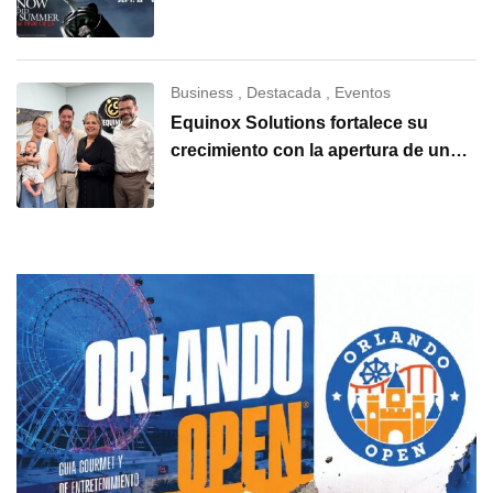
“I Know What You Did Last
Summer”
Business
,
Destacada
,
Eventos
Equinox Solutions fortalece su
crecimiento con la apertura de una
nueva oficina en Carolina del Norte