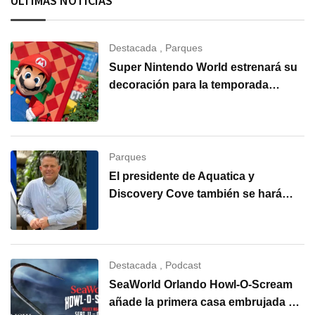
ÚLTIMAS NOTICIAS
Destacada
,
Parques
Super Nintendo World estrenará su
decoración para la temporada
navideña en Universal Orlando
Resort
Parques
El presidente de Aquatica y
Discovery Cove también se hará
cargo de SeaWorld Orlando
Destacada
,
Podcast
SeaWorld Orlando Howl-O-Scream
añade la primera casa embrujada de