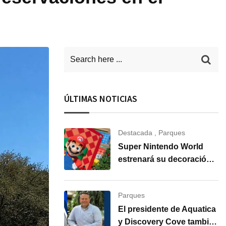
ÚLTIMAS NOTICIAS
Destacada
,
Parques
Super Nintendo World
estrenará su decoración
para la temporada
navideña en Universal
Parques
Orlando Resort
El presidente de Aquatica
y Discovery Cove también