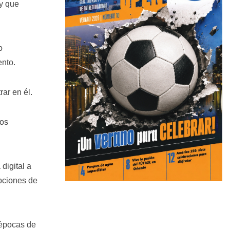
 y que
o
ento.
ar en él.
los
digital a
pciones de
 épocas de