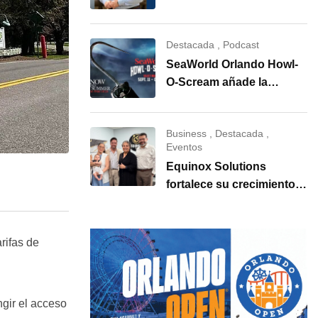
se hará cargo de
SeaWorld Orlando
Destacada
,
Podcast
SeaWorld Orlando Howl-
O-Scream añade la
primera casa embrujada
de “I Know What You Did
Business
,
Destacada
,
Last Summer”
Eventos
Equinox Solutions
fortalece su crecimiento
con la apertura de una
nueva oficina en Carolina
del Norte
rifas de
ngir el acceso