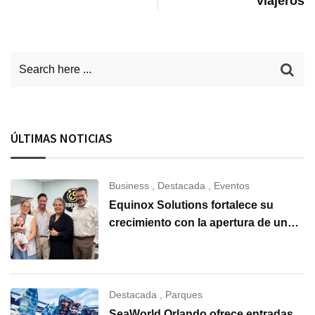
viajeros
ÚLTIMAS NOTICIAS
Business
,
Destacada
,
Eventos
Equinox Solutions fortalece su
crecimiento con la apertura de una
nueva oficina en Carolina del Norte
Destacada
,
Parques
SeaWorld Orlando ofrece entradas