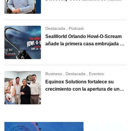
cargo de SeaWorld Orlando
Destacada
,
Podcast
SeaWorld Orlando Howl-O-Scream
añade la primera casa embrujada de
“I Know What You Did Last
Summer”
Business
,
Destacada
,
Eventos
Equinox Solutions fortalece su
crecimiento con la apertura de una
nueva oficina en Carolina del Norte