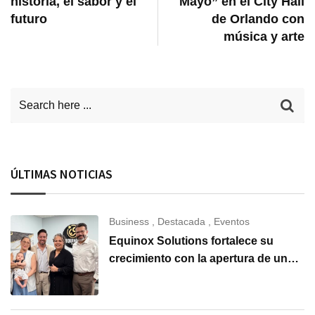
historia, el sabor y el
Mayo” en el City Hall
futuro
de Orlando con
música y arte
ÚLTIMAS NOTICIAS
Business
,
Destacada
,
Eventos
Equinox Solutions fortalece su
crecimiento con la apertura de una
nueva oficina en Carolina del Norte